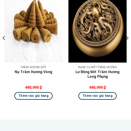
Add to
Add to
wishlist
wishlist
TRẦM HƯƠNG ĐỐT
DỤNG CỤ ĐỐT TRẦM HƯƠNG
Lư Đồng Đốt Trầm Hương
Nụ Trầm Hương Vòng
Long Phụng
480,000
₫
680,000
₫
Thêm vào giỏ hàng
Thêm vào giỏ hàng