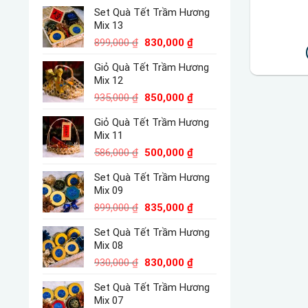
gốc
hiện
Set Quà Tết Trầm Hương
là:
tại
Mix 13
1,660,000 ₫.
là:
Giá
Giá
1,415,000 ₫.
899,000
₫
830,000
₫
gốc
hiện
Giỏ Quà Tết Trầm Hương
là:
tại
Mix 12
899,000 ₫.
là:
Giá
830,000 ₫.
Giá
935,000
₫
850,000
₫
gốc
hiện
Giỏ Quà Tết Trầm Hương
là:
tại
Mix 11
935,000 ₫.
là:
Giá
850,000 ₫.
Giá
586,000
₫
500,000
₫
gốc
hiện
Set Quà Tết Trầm Hương
là:
tại
Mix 09
586,000 ₫.
là:
Giá
500,000 ₫.
Giá
899,000
₫
835,000
₫
gốc
hiện
Set Quà Tết Trầm Hương
là:
tại
Mix 08
899,000 ₫.
là:
Giá
835,000 ₫.
Giá
930,000
₫
830,000
₫
gốc
hiện
Set Quà Tết Trầm Hương
là:
tại
Mix 07
930,000 ₫.
là: