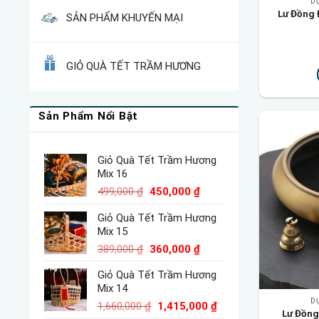
D
Lư Đồng
SẢN PHẨM KHUYẾN MẠI
GIỎ QUÀ TẾT TRẦM HƯƠNG
Sản Phẩm Nổi Bật
Giỏ Quà Tết Trầm Hương
Mix 16
Giá
Giá
499,000
₫
450,000
₫
gốc
hiện
Giỏ Quà Tết Trầm Hương
là:
tại
Mix 15
499,000 ₫.
là:
450,000 ₫.
Giá
Giá
389,000
₫
360,000
₫
gốc
hiện
Giỏ Quà Tết Trầm Hương
là:
tại
Mix 14
389,000 ₫.
là:
D
Giá
360,000 ₫.
Giá
1,660,000
₫
1,415,000
₫
Lư Đồng