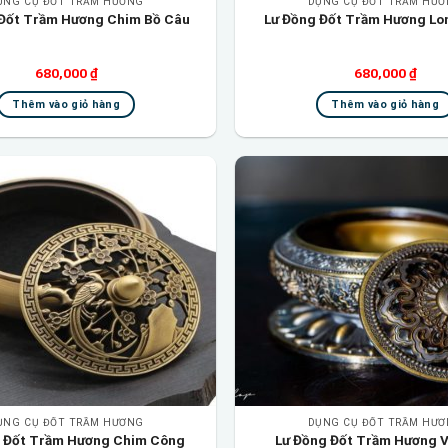
ỤNG CỤ ĐỐT TRẦM HƯƠNG
DỤNG CỤ ĐỐT TRẦM HƯ
 Đốt Trầm Hương Chim Bồ Câu
Lư Đồng Đốt Trầm Hương Lo
680,000
₫
680,000
₫
Thêm vào giỏ hàng
Thêm vào giỏ hàng
Add to
wishlist
ỤNG CỤ ĐỐT TRẦM HƯƠNG
DỤNG CỤ ĐỐT TRẦM HƯ
 Đốt Trầm Hương Chim Công
Lư Đồng Đốt Trầm Hương 