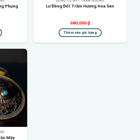
ƠNG
DỤNG CỤ ĐỐT TRẦM HƯƠNG
ng Phụng
Lư Đồng Đốt Trầm Hương Hoa Sen
680,000
₫
Thêm vào giỏ hàng
Add to
wishlist
ƠNG
Vân Mây