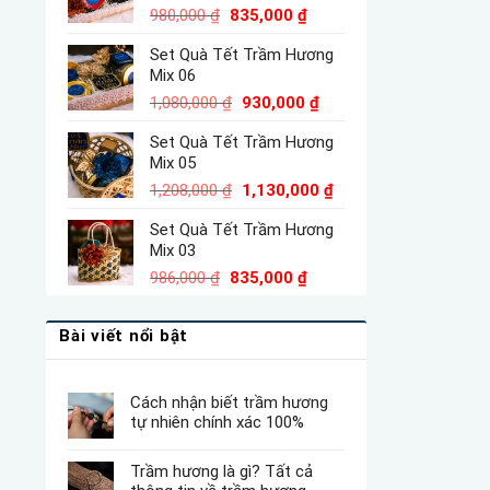
Giá
830,000 ₫.
Giá
980,000
₫
835,000
₫
gốc
hiện
Set Quà Tết Trầm Hương
là:
tại
Mix 06
980,000 ₫.
là:
Giá
835,000 ₫.
Giá
1,080,000
₫
930,000
₫
gốc
hiện
Set Quà Tết Trầm Hương
là:
tại
Mix 05
1,080,000 ₫.
là:
Giá
930,000 ₫.
Giá
1,208,000
₫
1,130,000
₫
gốc
hiện
Set Quà Tết Trầm Hương
là:
tại
Mix 03
1,208,000 ₫.
là:
Giá
Giá
1,130,000 ₫.
986,000
₫
835,000
₫
gốc
hiện
là:
tại
Bài viết nổi bật
986,000 ₫.
là:
835,000 ₫.
Cách nhận biết trầm hương
tự nhiên chính xác 100%
Trầm hương là gì? Tất cả