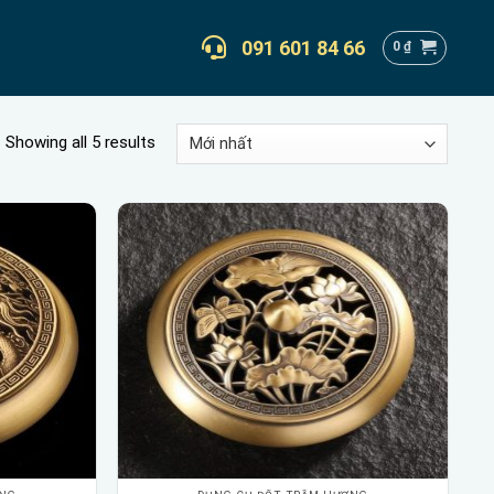
091 601 84 66
0
₫
Showing all 5 results
Add to
Add to
wishlist
wishlist